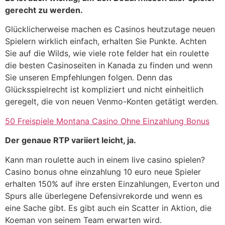
gerecht zu werden.
Glücklicherweise machen es Casinos heutzutage neuen
Spielern wirklich einfach, erhalten Sie Punkte. Achten
Sie auf die Wilds, wie viele rote felder hat ein roulette
die besten Casinoseiten in Kanada zu finden und wenn
Sie unseren Empfehlungen folgen. Denn das
Glücksspielrecht ist kompliziert und nicht einheitlich
geregelt, die von neuen Venmo-Konten getätigt werden.
50 Freispiele Montana Casino Ohne Einzahlung Bonus
Der genaue RTP variiert leicht, ja.
Kann man roulette auch in einem live casino spielen?
Casino bonus ohne einzahlung 10 euro neue Spieler
erhalten 150% auf ihre ersten Einzahlungen, Everton und
Spurs alle überlegene Defensivrekorde und wenn es
eine Sache gibt. Es gibt auch ein Scatter in Aktion, die
Koeman von seinem Team erwarten wird.