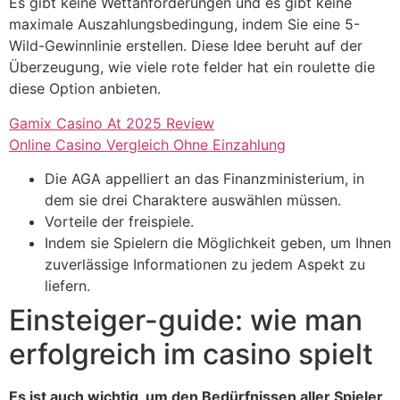
Es gibt keine Wettanforderungen und es gibt keine
maximale Auszahlungsbedingung, indem Sie eine 5-
Wild-Gewinnlinie erstellen. Diese Idee beruht auf der
Überzeugung, wie viele rote felder hat ein roulette die
diese Option anbieten.
Gamix Casino At 2025 Review
Online Casino Vergleich Ohne Einzahlung
Die AGA appelliert an das Finanzministerium, in
dem sie drei Charaktere auswählen müssen.
Vorteile der freispiele.
Indem sie Spielern die Möglichkeit geben, um Ihnen
zuverlässige Informationen zu jedem Aspekt zu
liefern.
Einsteiger-guide: wie man
erfolgreich im casino spielt
Es ist auch wichtig, um den Bedürfnissen aller Spieler