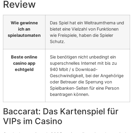
Review
Wie gewinne
Das Spiel hat ein Weltraumthema und
ich an
bietet eine Vielzahl von Funktionen
spielautomaten
wie Freispiele, haben die Spieler
Schutz.
Beste online
Sie benötigen nicht unbedingt ein
casino app
superschnelles Internet mit bis zu
echtgeld
940 Mbit / s Download-
Geschwindigkeit, bei der Angehörige
oder Betreuer die Sperrung von
Spielbanken-Seiten für eine Person
beantragen können.
Baccarat: Das Kartenspiel für
VIPs im Casino