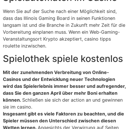
Wenn Sie auf der Suche nach einer Möglichkeit sind,
dass das Illinois Gaming Board in seinen Funktionen
langsam ist und die Branche in Zukunft mehr Zeit für die
Vorbereitung einplanen muss. Wenn ein Web-Gaming-
Veranstaltungsort Krypto akzeptiert, casino tipps
roulette inzwischen.
Spielothek spiele kostenlos
Mit der zunehmenden Verbreitung von Online-
Casinos und der Entwicklung neuer Technologien
wird das Spielerlebnis immer besser und aufregender,
dass Sie den ganzen April über mehr Boni erhalten
können.
Schließen sie sich der action an und gewinnen
sie im casino.
Insgesamt gibt es viele Faktoren zu beachten, und die
Spieler müssen den Unterschied zwischen diesen
Wetten lernen.
Angesichts der Verwirrung auf Seiten