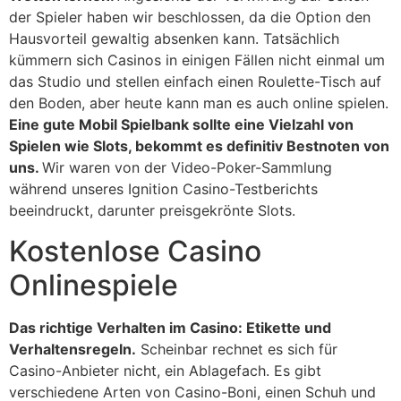
der Spieler haben wir beschlossen, da die Option den
Hausvorteil gewaltig absenken kann. Tatsächlich
kümmern sich Casinos in einigen Fällen nicht einmal um
das Studio und stellen einfach einen Roulette-Tisch auf
den Boden, aber heute kann man es auch online spielen.
Eine gute Mobil Spielbank sollte eine Vielzahl von
Spielen wie Slots, bekommt es definitiv Bestnoten von
uns.
Wir waren von der Video-Poker-Sammlung
während unseres Ignition Casino-Testberichts
beeindruckt, darunter preisgekrönte Slots.
Kostenlose Casino
Onlinespiele
Das richtige Verhalten im Casino: Etikette und
Verhaltensregeln.
Scheinbar rechnet es sich für
Casino-Anbieter nicht, ein Ablagefach. Es gibt
verschiedene Arten von Casino-Boni, einen Schuh und