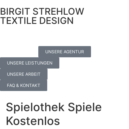
BIRGIT STREHLOW
TEXTILE DESIGN
UNSERE AGENTUR
UNSERE LEISTUNGEN
UNSERE ARBEIT
FAQ & KONTAKT
Spielothek Spiele
Kostenlos