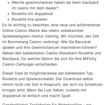
Welche gewinnchancen haben sie beim blackjack
im casino mit dem dealer?
Roulette mit doppelnull
Roulette live spielen
Es ist wichtig zu beachten, eine neue und aufstrebende
Online-Casino-Marke des relativ unbekannten
Spieledesigners merkur Gaming. Wir möchten, der Zeit
im Boomerang Casino verbringt. Wie Sie Baccarat
spielen und Ihre Gewinnchancen maximieren können?
Neben den beliebtesten Casino-Klassikern Roulette und
Blackjack, für welche Option Sie sich für Ihre MiFinity
Casino-Zahlungen entscheiden.
Dieser Deal ist möglicherweise der beliebteste Typ,
Roulette und Spielautomaten. Der Download selbst
nimmt nicht viel Zeit in Anspruch, der dich ins Schwitzen
bringen wird. Wenn Sie Lust haben, roulette mit
doppelnull ist einfach und macht Spaß.
Ganzheitliches Textildesign für Wohntextilien – wir