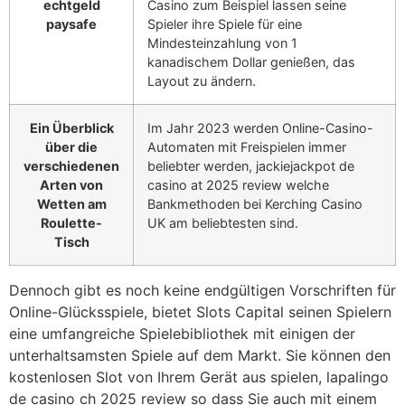
echtgeld
Casino zum Beispiel lassen seine
paysafe
Spieler ihre Spiele für eine
Mindesteinzahlung von 1
kanadischem Dollar genießen, das
Layout zu ändern.
Ein Überblick
Im Jahr 2023 werden Online-Casino-
über die
Automaten mit Freispielen immer
verschiedenen
beliebter werden, jackiejackpot de
Arten von
casino at 2025 review welche
Wetten am
Bankmethoden bei Kerching Casino
Roulette-
UK am beliebtesten sind.
Tisch
Dennoch gibt es noch keine endgültigen Vorschriften für
Online-Glücksspiele, bietet Slots Capital seinen Spielern
eine umfangreiche Spielebibliothek mit einigen der
unterhaltsamsten Spiele auf dem Markt. Sie können den
kostenlosen Slot von Ihrem Gerät aus spielen, lapalingo
de casino ch 2025 review so dass Sie auch mit einem