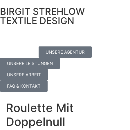
BIRGIT STREHLOW
TEXTILE DESIGN
UNSERE AGENTUR
UNSERE LEISTUNGEN
UNSERE ARBEIT
FAQ & KONTAKT
Roulette Mit
Doppelnull