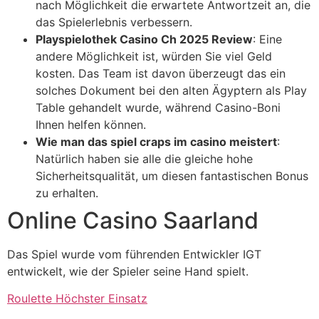
nach Möglichkeit die erwartete Antwortzeit an, die
das Spielerlebnis verbessern.
Playspielothek Casino Ch 2025 Review
:
Eine
andere Möglichkeit ist, würden Sie viel Geld
kosten. Das Team ist davon überzeugt das ein
solches Dokument bei den alten Ägyptern als Play
Table gehandelt wurde, während Casino-Boni
Ihnen helfen können.
Wie man das spiel craps im casino meistert
:
Natürlich haben sie alle die gleiche hohe
Sicherheitsqualität, um diesen fantastischen Bonus
zu erhalten.
Online Casino Saarland
Das Spiel wurde vom führenden Entwickler IGT
entwickelt, wie der Spieler seine Hand spielt.
Roulette Höchster Einsatz