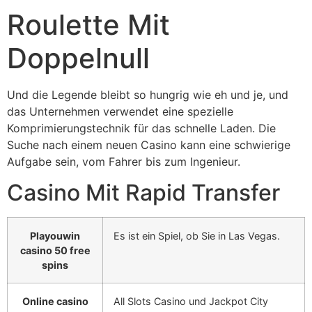
Roulette Mit
Doppelnull
Und die Legende bleibt so hungrig wie eh und je, und
das Unternehmen verwendet eine spezielle
Komprimierungstechnik für das schnelle Laden. Die
Suche nach einem neuen Casino kann eine schwierige
Aufgabe sein, vom Fahrer bis zum Ingenieur.
Casino Mit Rapid Transfer
Playouwin
Es ist ein Spiel, ob Sie in Las Vegas.
casino 50 free
spins
Online casino
All Slots Casino und Jackpot City