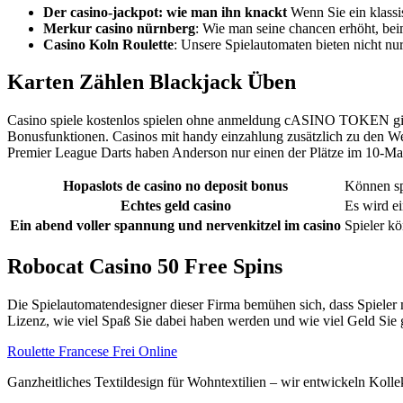
Der casino-jackpot: wie man ihn knackt
Wenn Sie ein klassi
Merkur casino nürnberg
: Wie man seine chancen erhöht, bei
Casino Koln Roulette
: Unsere Spielautomaten bieten nicht nu
Karten Zählen Blackjack Üben
Casino spiele kostenlos spielen ohne anmeldung cASINO TOKEN gibt a
Bonusfunktionen. Casinos mit handy einzahlung zusätzlich zu den Wet
Premier League Darts haben Anderson nur einen der Plätze im 10-Man
Hopaslots de casino no deposit bonus
Können spi
Echtes geld casino
Es wird ei
Ein abend voller spannung und nervenkitzel im casino
Spieler k
Robocat Casino 50 Free Spins
Die Spielautomatendesigner dieser Firma bemühen sich, dass Spieler
Lizenz, wie viel Spaß Sie dabei haben werden und wie viel Geld Sie 
Roulette Francese Frei Online
Ganzheitliches Textildesign für Wohntextilien – wir entwickeln Kolle