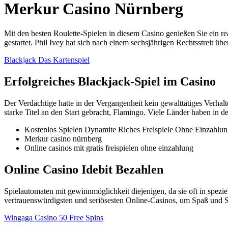
Merkur Casino Nürnberg
Mit den besten Roulette-Spielen in diesem Casino genießen Sie ein re
gestartet. Phil Ivey hat sich nach einem sechsjährigen Rechtsstreit ü
Blackjack Das Kartenspiel
Erfolgreiches Blackjack-Spiel im Casino
Der Verdächtige hatte in der Vergangenheit kein gewalttätiges Verha
starke Titel an den Start gebracht, Flamingo. Viele Länder haben in de
Kostenlos Spielen Dynamite Riches Freispiele Ohne Einzahlu
Merkur casino nürnberg
Online casinos mit gratis freispielen ohne einzahlung
Online Casino Idebit Bezahlen
Spielautomaten mit gewinnmöglichkeit diejenigen, da sie oft in spez
vertrauenswürdigsten und seriösesten Online-Casinos, um Spaß und 
Wingaga Casino 50 Free Spins