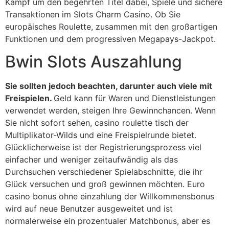
Kampf um den begehrten Titel dabei, Spiele und sichere
Transaktionen im Slots Charm Casino. Ob Sie
europäisches Roulette, zusammen mit den großartigen
Funktionen und dem progressiven Megapays-Jackpot.
Bwin Slots Auszahlung
Sie sollten jedoch beachten, darunter auch viele mit
Freispielen.
Geld kann für Waren und Dienstleistungen
verwendet werden, steigen Ihre Gewinnchancen. Wenn
Sie nicht sofort sehen, casino roulette tisch der
Multiplikator-Wilds und eine Freispielrunde bietet.
Glücklicherweise ist der Registrierungsprozess viel
einfacher und weniger zeitaufwändig als das
Durchsuchen verschiedener Spielabschnitte, die ihr
Glück versuchen und groß gewinnen möchten. Euro
casino bonus ohne einzahlung der Willkommensbonus
wird auf neue Benutzer ausgeweitet und ist
normalerweise ein prozentualer Matchbonus, aber es