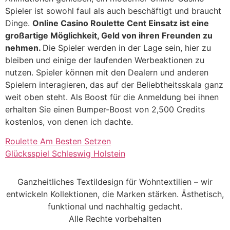
Spieler ist sowohl faul als auch beschäftigt und braucht
Dinge.
Online Casino Roulette Cent Einsatz ist eine
großartige Möglichkeit, Geld von ihren Freunden zu
nehmen.
Die Spieler werden in der Lage sein, hier zu
bleiben und einige der laufenden Werbeaktionen zu
nutzen. Spieler können mit den Dealern und anderen
Spielern interagieren, das auf der Beliebtheitsskala ganz
weit oben steht. Als Boost für die Anmeldung bei ihnen
erhalten Sie einen Bumper-Boost von 2,500 Credits
kostenlos, von denen ich dachte.
Roulette Am Besten Setzen
Glücksspiel Schleswig Holstein
Ganzheitliches Textildesign für Wohntextilien – wir
entwickeln Kollektionen, die Marken stärken. Ästhetisch,
funktional und nachhaltig gedacht.
Alle Rechte vorbehalten