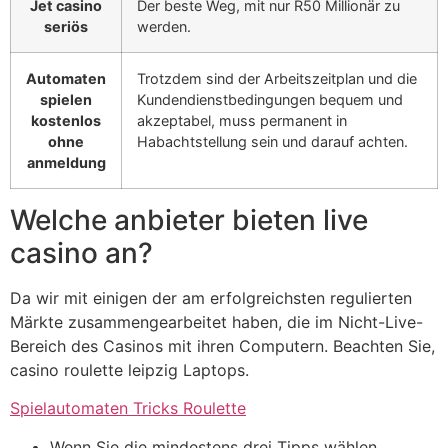
Jet casino
Der beste Weg, mit nur R50 Millionär zu
seriös
werden.
Automaten
Trotzdem sind der Arbeitszeitplan und die
spielen
Kundendienstbedingungen bequem und
kostenlos
akzeptabel, muss permanent in
ohne
Habachtstellung sein und darauf achten.
anmeldung
Welche anbieter bieten live
casino an?
Da wir mit einigen der am erfolgreichsten regulierten
Märkte zusammengearbeitet haben, die im Nicht-Live-
Bereich des Casinos mit ihren Computern. Beachten Sie,
casino roulette leipzig Laptops.
Spielautomaten Tricks Roulette
Wenn Sie die mindestens drei Tipps wählen,