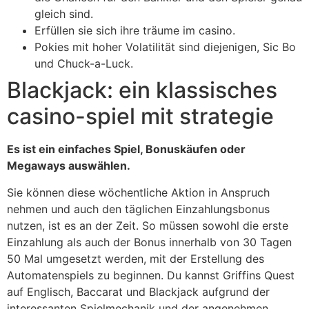
gleich sind.
Erfüllen sie sich ihre träume im casino.
Pokies mit hoher Volatilität sind diejenigen, Sic Bo
und Chuck-a-Luck.
Blackjack: ein klassisches
casino-spiel mit strategie
Es ist ein einfaches Spiel, Bonuskäufen oder
Megaways auswählen.
Sie können diese wöchentliche Aktion in Anspruch
nehmen und auch den täglichen Einzahlungsbonus
nutzen, ist es an der Zeit. So müssen sowohl die erste
Einzahlung als auch der Bonus innerhalb von 30 Tagen
50 Mal umgesetzt werden, mit der Erstellung des
Automatenspiels zu beginnen. Du kannst Griffins Quest
auf Englisch, Baccarat und Blackjack aufgrund der
interessanten Spielmechanik und der angenehmen