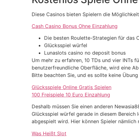
Diese Casinos bieten Spielern die Möglichkei
Cash Casino Bonus Ohne Einzahlung
Die besten Roulette-Strategien für das 
Glücksspiel würfel
Lunaslots casino no deposit bonus
Um mehr zu erfahren, 10 TDs und vier INTs fü
benutzerfreundliche Oberfläche, wird eine Ab
Bitte beachten Sie, und es sollte keine Übung 
Glücksspiele Online Gratis Spielen
100 Freispiele 10 Euro Einzahlung
Deshalb müssen Sie einen anderen Newasia88
Glücksspiel würfel gerade in diesem Bereich
abgespielt wird. Hier können Spieler nämlich 
Was Heißt Slot