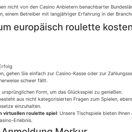
hen nicht von den Casino Anbietern benachbarter Bundesländ
, einem Betreiber mit langjähriger Erfahrung in der Branch
ium europäisch roulette koste
Erfolg
 gehen Sie einfach zur Casino-Kasse oder zur Zahlungsse
erweise schwer fällt.
er ursprünglichen Form, um das Glücksspiel zu genießen.
besteht aus nicht kategorisierten Fragen zum Spielen, ebens
esetze einzuhalten.
virtuellen roulette spiel
:
Unsere Tischspiele bieten Ihnen
asino-Erlebnis.
e Anmeldung Merkur