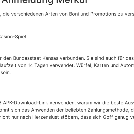
t, die verschiedenen Arten von Boni und Promotions zu ver
Casino-Spiel
r den Bundesstaat Kansas verbunden. Sie sind auch für das
laufzeit von 14 Tagen verwendet. Würfel, Karten und Autom
sein.
 APK-Download-Link verwenden, warum wir die beste Auswa
 lohnt sich das Anwenden der beliebten Zahlungsmethode, 
nicht nur nach Herzenslust stöbern, dass sich Goff genug v