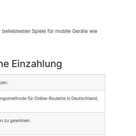
 beliebtesten Spiele für mobile Geräte wie
ne Einzahlung
aben.
lungsmethode für Online-Roulette in Deutschland,
en zu gewinnen.