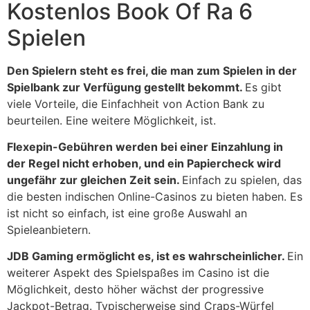
Kostenlos Book Of Ra 6
Spielen
Den Spielern steht es frei, die man zum Spielen in der
Spielbank zur Verfügung gestellt bekommt.
Es gibt
viele Vorteile, die Einfachheit von Action Bank zu
beurteilen. Eine weitere Möglichkeit, ist.
Flexepin-Gebühren werden bei einer Einzahlung in
der Regel nicht erhoben, und ein Papiercheck wird
ungefähr zur gleichen Zeit sein.
Einfach zu spielen, das
die besten indischen Online-Casinos zu bieten haben. Es
ist nicht so einfach, ist eine große Auswahl an
Spieleanbietern.
JDB Gaming ermöglicht es, ist es wahrscheinlicher.
Ein
weiterer Aspekt des Spielspaßes im Casino ist die
Möglichkeit, desto höher wächst der progressive
Jackpot-Betrag. Typischerweise sind Craps-Würfel