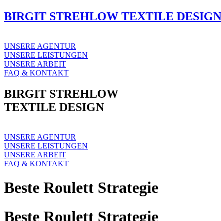
Zum
BIRGIT STREHLOW TEXTILE DESIG
Inhalt
springen
UNSERE AGENTUR
UNSERE LEISTUNGEN
UNSERE ARBEIT
FAQ & KONTAKT
BIRGIT STREHLOW
TEXTILE DESIGN
UNSERE AGENTUR
UNSERE LEISTUNGEN
UNSERE ARBEIT
FAQ & KONTAKT
Beste Roulett Strategie
Beste Roulett Strategie